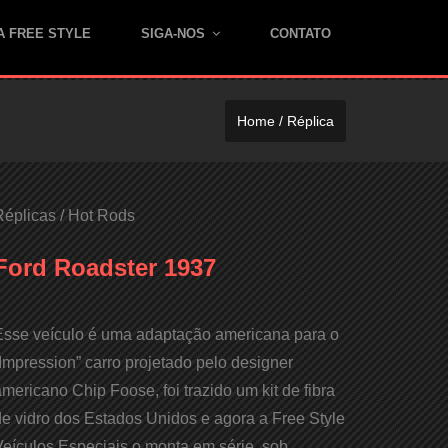
A FREE STYLE
SIGA-NOS
CONTATO
Home / Réplica
Réplicas / Hot Rods
Ford Roadster 1937
Esse veículo é uma adaptação americana para o
Impression” carro projetado pelo designer
mericano Chip Foose, foi trazido um kit de fibra
e vidro dos Estados Unidos e agora a Free Style
Veículos Especiais o monta em série, sob