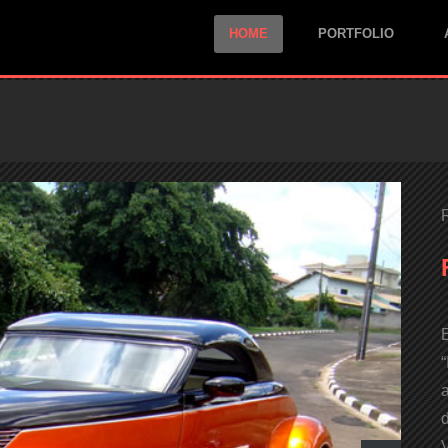
HOME
PORTFOLIO
“
a
d