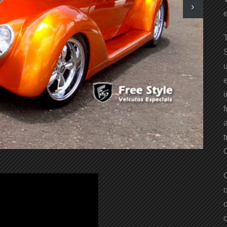
S
e
t
o
c