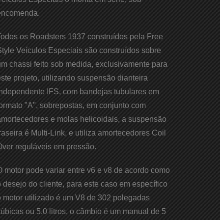
encomenda.
Todos os Roadsters 1937 construídos pela Free
tyle Veículos Especiais são construídos sobre
um chassi feito sob medida, exclusivamente para
ste projeto, utilizando suspensão dianteira
independente IFS, com bandejas tubulares em
formato "A", sobrepostas, em conjunto com
amortecedores e molas helicoidais, a suspensão
raseira é Multi-Link, e utiliza amortecedores Coil
Over reguláveis em pressão.
O motor pode variar entre v6 e v8 de acordo como
 desejo do cliente, para este caso em específico
o motor utilizado é um V8 de 302 polegadas
úbicas ou 5.0 litros, o câmbio é um manual de 5