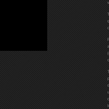
v
T
q
c
P
a
(
o
T
p
d
u
l